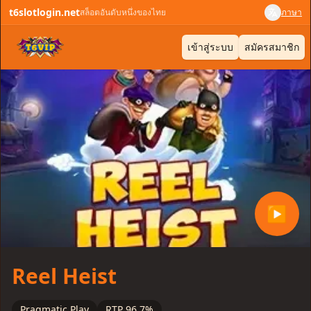
t6slotlogin.net
สล็อตอันดับหนึ่งของไทย
ภาษา
เข้าสู่ระบบ
สมัครสมาชิก
▶
Reel Heist
Pragmatic Play
RTP 96.7%