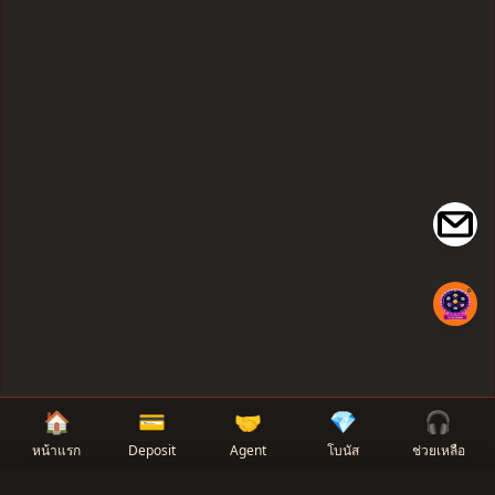
🏠
💳
🤝
💎
🎧
หน้าแรก
Deposit
Agent
โบนัส
ช่วยเหลือ