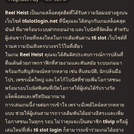
Reel Heist
เป็นเกมสล็อตสุดฮิตที่ได้รับความนิยมอย่างสูงบน
เว็บไซต์
t6slotlogin.net
ที่นี่คุณจะได้สนุกกับเกมสล็อคสุด
มันส์ ที่มาพร้อมระบบฝากถอนง่าย และโบนัสที่จัดเต็ม สำหรับ
ผู้เล่นชาวไทยที่หลงใหลในการเดิมพันผ่าน
t6 slot
เว็บไซต์ที่
รวมความบันเทิงครบวงจรไว้ในที่เดียว
ในเกม
Reel Heist
คุณจะได้สัมผัสประสบการณ์การปล้นที่
ตื่นเต้นด้วยภาพกราฟิกที่สวยงามและทันสมัย ระบบเกมมา
พร้อมกับสัญลักษณ์หลากหลาย เช่น หีบสมบัติ, นักปล้นมือ
โปร, เพชรเม็ดใหญ่ และโลโก้โบนัสที่ช่วยเพิ่มโอกาสชนะ
พร้อมรอบโบนัสพิเศษที่เปิดโอกาสให้ผู้เล่นได้รับรางวัล
แจ็คพ็อตและฟรีสปินมากมาย
การเล่นเกมนี้ง่ายต่อการเข้าใจ เพราะมีเพย์ไลน์หลากหลาย
แบบ ช่วยให้ผู้เล่นสามารถวางเดิมพันได้อย่างอิสระและเพิ่ม
โอกาสชนะในทุกๆ รอบ ไม่ว่าคุณจะเป็นสมาชิก
t6vip
หรือผู้
เล่นใหม่ที่เพิ่ง
t6 slot login
ก็สามารถเข้าร่วมเกมได้อย่าง