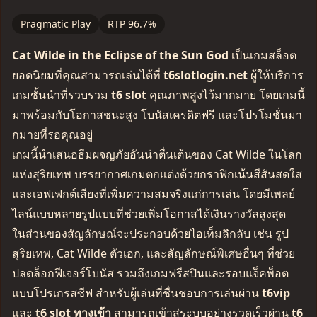
Pragmatic Play
RTP 96.7%
Cat Wilde in the Eclipse of the Sun God
เป็นเกมสล็อต
ยอดนิยมที่คุณสามารถเล่นได้ที่
t6slotlogin.net
ผู้ให้บริการ
เกมชั้นนำที่รวบรวม
t6 slot
คุณภาพสูงไว้มากมาย โดยเกมนี้
มาพร้อมกับโอกาสชนะสูง โบนัสเครดิตฟรี และโปรโมชั่นมา
กมายที่รอคุณอยู่
เกมนี้นำเสนอธีมผจญภัยอันน่าตื่นเต้นของ Cat Wilde ในโลก
แห่งสุริยเทพ บรรยากาศเกมตกแต่งด้วยกราฟิกเน้นสีสันสดใส
และเอฟเฟกต์เสียงที่เพิ่มความสมจริงแก่การเล่น โดยมีเพลย์
ไลน์แบบหลายรูปแบบที่ช่วยเพิ่มโอกาสได้เงินรางวัลสูงสุด
ในส่วนของสัญลักษณ์จะประกอบด้วยไอเท็มลึกลับ เช่น รูป
สุริยเทพ, Cat Wilde ตัวเอก, และสัญลักษณ์พิเศษอื่นๆ ที่ช่วย
ปลดล็อกฟีเจอร์โบนัส รวมถึงเกมฟรีสปินและรอบแจ็คพ็อต
แบบโปรเกรสซีฟ สำหรับผู้เล่นที่ชื่นชอบการเล่นผ่าน
t6vip
และ
t6 slot ทางเข้า
สามารถเข้าสู่ระบบอย่างรวดเร็วผ่าน
t6