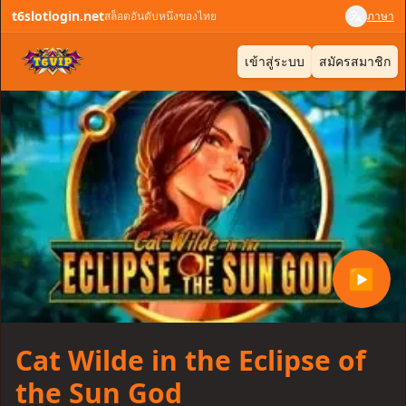
t6slotlogin.net
สล็อตอันดับหนึ่งของไทย
ภาษา
เข้าสู่ระบบ
สมัครสมาชิก
▶
Cat Wilde in the Eclipse of
the Sun God