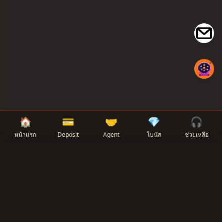
🏠
💳
🤝
💎
🎧
หน้าแรก
Deposit
Agent
โบนัส
ช่วยเหลือ
✕
Select Language
🇹🇭
✓
Thailand