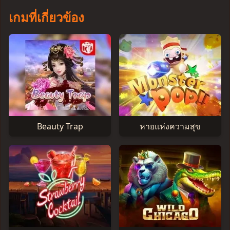
เกมที่เกี่ยวข้อง
Beauty Trap
หายแห่งความสุข