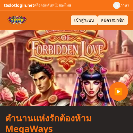
t6slotlogin.net
สล็อตอันดับหนึ่งของไทย
ภาษา
เข้าสู่ระบบ
สมัครสมาชิก
▶
ตำนานแห่งรักต้องห้าม
MegaWays